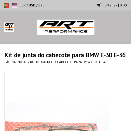
EUR
/
USD
/
BRL
0 Itens - $0.00
Página inicial
Motocicletas
Kit de junta do cabecote para BMW E-30 E-36
Automoveis
PÁGINA INICIAL
/
KIT DE JUNTA DO CABECOTE PARA BMW E-30 E-36
Marcas