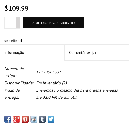
$109.99
+
ADICIONAR AO CARRINHO
-
undefined
Informação
Comentários
(0)
Numero de
11129063333
artigo::
Disponibilidade:
Em inventário
(2)
Prazo de
Enviamos no mesmo dia para ordens enviadas
entrega:
ate 3:00 PM de dia util.
Kit de junta do cabecote para BMW E-30 E-36