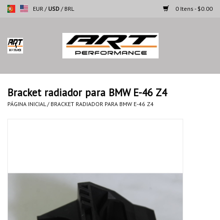
EUR
/
USD
/
BRL
0 Itens - $0.00
Página inicial
Motocicletas
Bracket radiador para BMW E-46 Z4
Automoveis
PÁGINA INICIAL
/
BRACKET RADIADOR PARA BMW E-46 Z4
Marcas