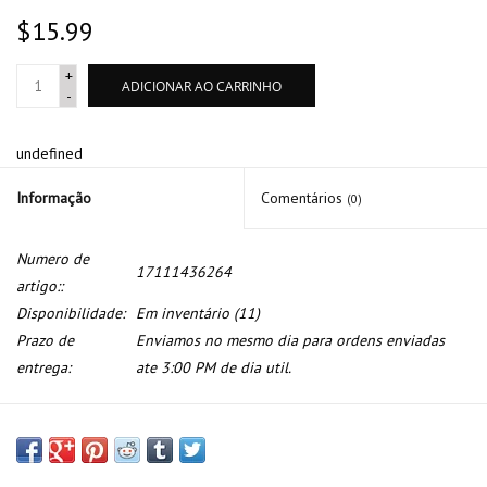
$15.99
+
ADICIONAR AO CARRINHO
-
undefined
Informação
Comentários
(0)
Numero de
17111436264
artigo::
Disponibilidade:
Em inventário
(11)
Prazo de
Enviamos no mesmo dia para ordens enviadas
entrega:
ate 3:00 PM de dia util.
Bracket radiador para BMW E-46 Z4